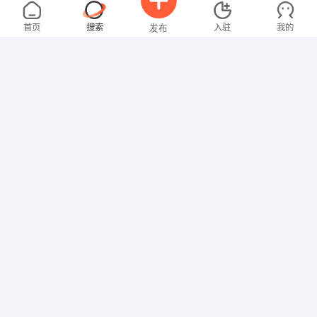
朱女士
3000-4000元
08-04
不限区域
全职
首页
搜索
入驻
我的
发布
贸易/采购
陈先生
5000-8000元
08-04
不限区域
全职
招聘信息
求职简历
其他职位
张女士
4000-5000元
08-04
不限区域
全职
其他职位
罗女士
4000-5000元
08-04
不限区域
全职
本科