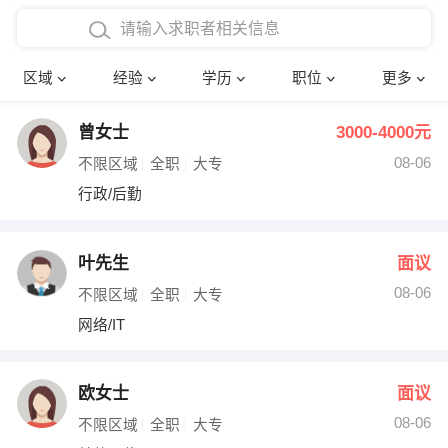
在校学生工作经验
本科
行政后勤
建筑装潢
确定
区域
经验
学历
职位
更多
三年以上工作经验
硕士
销售岗位
教师
曾女士
3000-4000元
四年以上工作经验
博士
文员
护士
08-06
不限区域
全职
大专
五年以上工作经验
财务会计
传单派发
行政/后勤
十年以上工作经验
超市零售
促销导购
叶先生
面议
网络IT
保健按摩
08-06
不限区域
全职
大专
网络/IT
快递员
前台接待
收银员
技术员/工程师
欧女士
面议
08-06
水电/机修
部门经理
不限区域
全职
大专