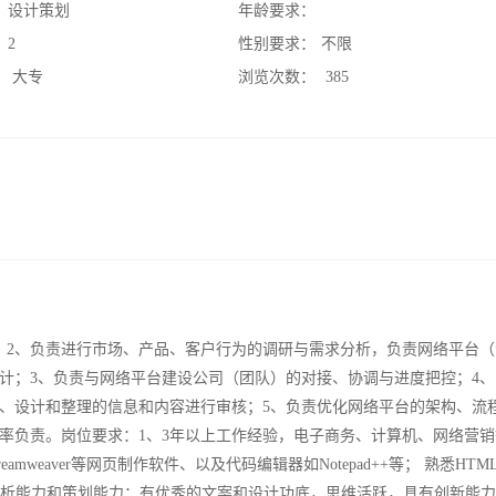
：
设计策划
年龄要求：
：
2
性别要求：
不限
：
大专
浏览次数：
385
；2、负责进行市场、产品、客户行为的调研与需求分析，负责网络平台（
计；3、负责与网络平台建设公司（团队）的对接、协调与进度把控；4、
、设计和整理的信息和内容进行审核；5、负责优化网络平台的架构、流
率负责。岗位要求：1、3年以上工作经验，电子商务、计算机、网络营销
eamweaver等网页制作软件、以及代码编辑器如Notepad++等； 熟悉HT
较强的逻辑分析能力和策划能力；有优秀的文案和设计功底，思维活跃，具有创新能