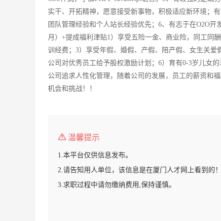
实干、开拓精神，愿意接受新事物，积极适应新环境；有
团队管理经验和个人站长经验优先；6、有志于在O2O开发项目创
月）+提成福利津贴1）享受五险一金、商业险，同工同酬，
训经费；3）享受年假、婚假、产假、陪产假、女生关爱
公司对优秀员工给予股权激励计划；6）育有0-3岁儿女的
公司追求人性化管理，随着公司的发展，员工的薪资和福
机会和挑战！！
温馨提示
1.本平台仅供信息发布。
2.请告知用人单位，该信息是在厦门人才网上看到的
3.求职过程中请勿缴纳费用,保持谨慎。