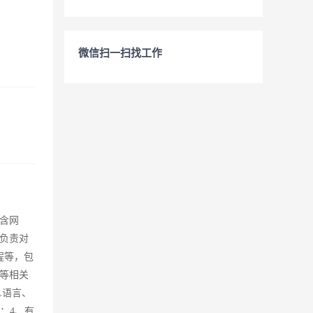
微信扫一扫找工作
含网
负责对
程等，包
等相关
ML语言、
力；4、有