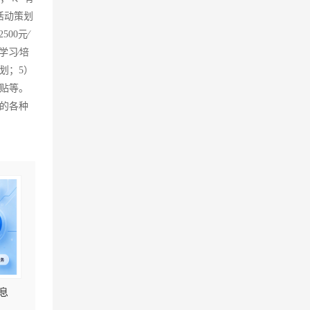
活动策划
00元∕
学习∕培
划；5）
补贴等。
的各种
息